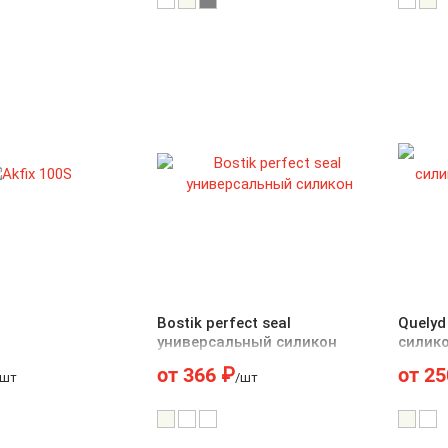
Bostik perfect seal
Quely
универсальный силикон
силик
влажн
от
366
₽
от
25
/шт
/шт