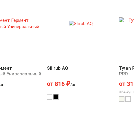
рмент
Silirub AQ
Tytan 
ый Универсальный
PRO
от
816
₽
от
31
/шт
/шт
354 ₽/ш