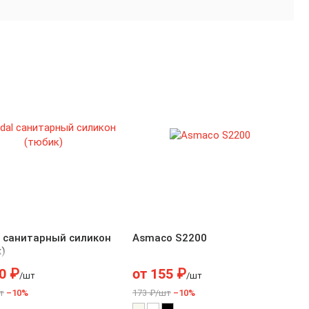
l cанитарный силикон
Asmaco S2200
)
0
₽
от
155
₽
/шт
/шт
т
–10%
173 ₽/шт
–10%