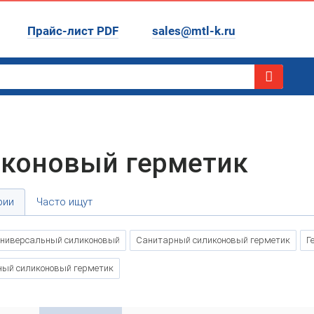
Прайс-лист PDF
sales@mtl-k.ru
коновый герметик
рии
Часто ищут
универсальный силиконовый
Санитарный силиконовый герметик
Г
ый силиконовый герметик