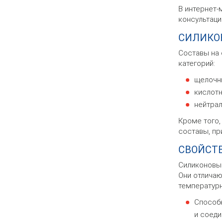
В интернет-
консультаци
СИЛИКО
Составы на 
категорий:
щелочны
кислот
нейтрал
Кроме того,
составы, пр
СВОЙСТ
Силиконовые
Они отличаю
температурн
Способн
и соеди