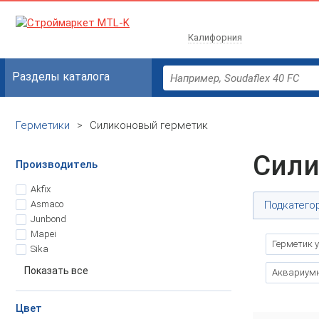
Калифорния
Разделы каталога
Герметики
>
Силиконовый герметик
Сили
Производитель
Akfix
Asmaco
Подкатего
Junbond
Mapei
Герметик 
Sika
Показать все
Аквариумн
Цвет