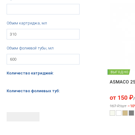
Объем картриджа, мл
Объем фолиевой тубы, мл
ВЫГОДНО
Количество катриджей:
ASMACO 2
Количество фолиевых туб:
от
150
₽
167 ₽/шт
–10