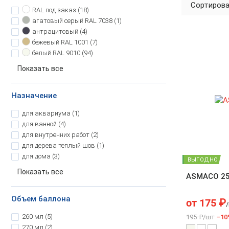
Сортирова
RAL под заказ
(18)
агатовый серый
RAL 7038 (1)
антрацитовый
(4)
бежевый
RAL 1001 (7)
белый
RAL 9010 (94)
Показать все
Назначение
для аквариума
(1)
для ванной
(4)
для внутренних работ
(2)
для дерева теплый шов
(1)
для дома
(3)
ВЫГОДНО
Показать все
ASMACO 2
Объем баллона
от
175
₽
260 мл
(5)
195 ₽/шт
–10
270 мл
(2)