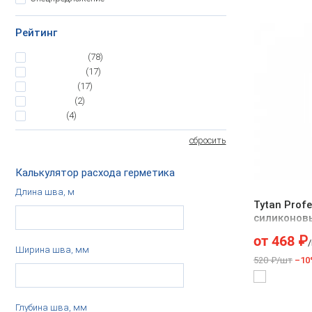
Рейтинг
5
(78)
4.5
(17)
4
(17)
3.5
(2)
3
(4)
сбросить
Калькулятор расхода герметика
Длина шва, м
Tytan Profe
силиконов
аквариумов
от
468
₽
Ширина шва, мм
520 ₽/шт
–10
Глубина шва, мм