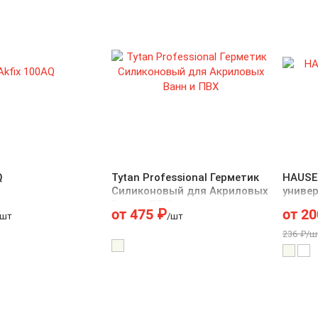
Q
Tytan Professional Герметик
HAUSE
Силиконовый для Акриловых
униве
Ванн и ПВХ
от
475
₽
от
20
/шт
/шт
236 ₽/ш