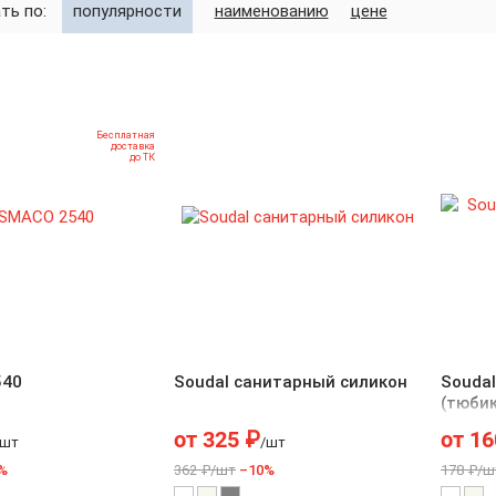
ть по:
популярности
наименованию
цене
Бесплатная
доставка
до ТК
540
Soudal cанитарный силикон
Souda
(тюбик
от
325
₽
от
16
/шт
/шт
%
362 ₽/шт
–10%
178 ₽/ш