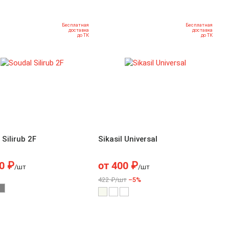
Бесплатная
Бесплатная
доставка
доставка
до ТК
до ТК
 Silirub 2F
Sikasil Universal
0
₽
от
400
₽
/шт
/шт
422 ₽/шт
–5%