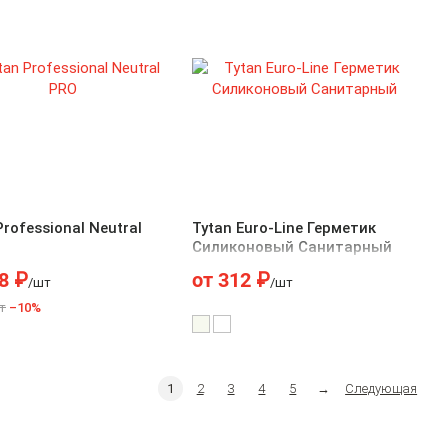
Professional Neutral
Tytan Euro-Line Герметик
Силиконовый Санитарный
8
₽
от
312
₽
/шт
/шт
т
–10%
1
2
3
4
5
→
Следующая