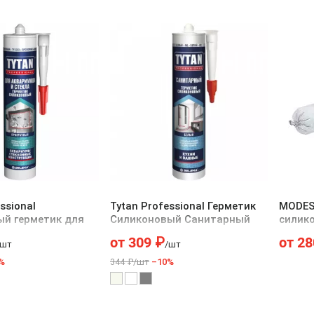
ssional
Tytan Professional Герметик
MODES
ый герметик для
Силиконовый Санитарный
силик
 и стекла
от
309
₽
от
28
/шт
/шт
%
344 ₽/шт
–10%