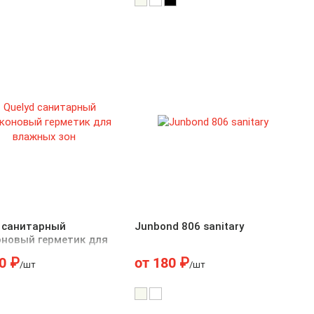
d санитарный
Junbond 806 sanitary
оновый герметик для
ых зон
0
₽
от
180
₽
/шт
/шт