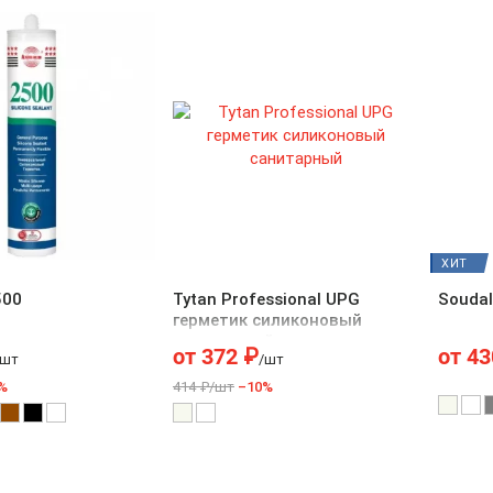
ХИТ
500
Tytan Professional UPG
Soudal
герметик силиконовый
санитарный
от
372
₽
от
43
/шт
/шт
%
414 ₽/шт
–10%