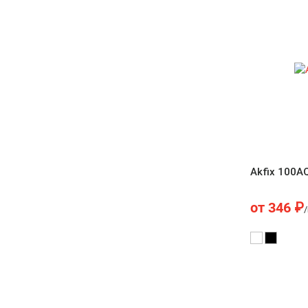
Akfix 100A
от
346
₽