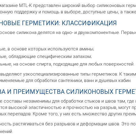
магазине MTL-K представлен широкий выбор силиконовых гер
онную поддержку и помощь в выборе, доступные цены, а также
НОВЫЕ ГЕРМЕТИКИ: КЛАССИФИКАЦИЯ
основе силикона делятся на одно- и двухкомпонентные. Первые
е, в основе которых используются амины;
ные, обладающие специфическим запахом;
ьные, на основе спирта, подходящие для любых поверхностей.
 выделяют узкоспециализированные типы герметиков. К таким 
именяемые для обработки сантехники, ванн и душевых кабин.
ВА И ПРЕИМУЩЕСТВА СИЛИКОНОВЫХ ГЕРМЕ
 составы незаменимы для обработки стыков и швов там, где н
тся высокой эластичностью и прочностью на разрыв, могут пр
ых перепадов. Кроме того, у них есть множество других преи
ость растягиваться без разрывов и деформации швов. Это п
нений.