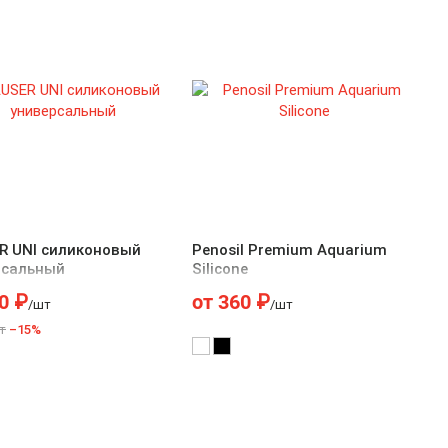
R UNI силиконовый
Penosil Premium Aquarium
рсальный
Silicone
0
₽
от
360
₽
/шт
/шт
т
–15%