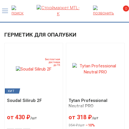
0
ГЕРМЕТИК ДЛЯ ОПАЛУБКИ
Бесплатная
доставка
до ТК
ХИТ
Soudal Silirub 2F
Tytan Professional
Neutral PRO
от
430
₽
от
318
₽
/шт
/шт
354 ₽/шт
–10%