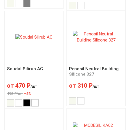
Soudal Silirub AC
Penosil Neutral Building
Silicone 327
от
470
₽
от
310
₽
/шт
/шт
495 ₽/шт
–5%