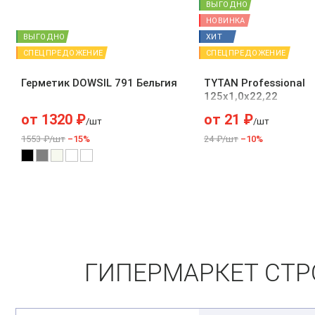
ВЫГОДНО
НОВИНКА
ВЫГОДНО
ХИТ
СПЕЦПРЕДОЖЕНИЕ
СПЕЦПРЕДОЖЕНИЕ
Герметик DOWSIL 791 Бельгия
TYTAN Professional
125х1,0х22,22
от
1320
₽
от
21
₽
/шт
/шт
1553 ₽/шт
–15%
24 ₽/шт
–10%
ГИПЕРМАРКЕТ СТРО