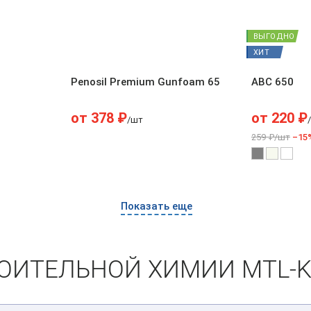
ВЫГОДНО
ХИТ
Penosil Premium Gunfoam 65
ABC 650
от
378
₽
от
220
₽
/шт
259 ₽/шт
–15
Показать еще
ИТЕЛЬНОЙ ХИМИИ MTL-K.R