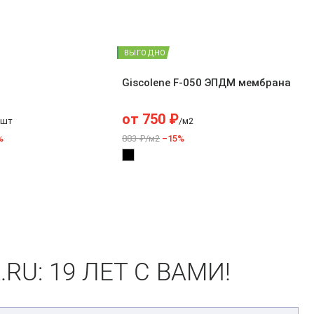
ВЫГОДНО
Giscolene F-050 ЭПДМ мембрана
от
750
₽
/шт
/м2
%
883 ₽/м2
–15%
U: 19 ЛЕТ С ВАМИ!