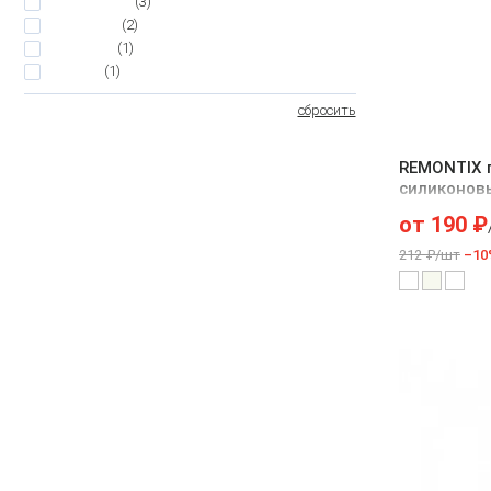
4.5
(3)
4
(2)
3.5
(1)
3
(1)
сбросить
REMONTIX 
силиконов
от
190
₽
212 ₽/шт
–10