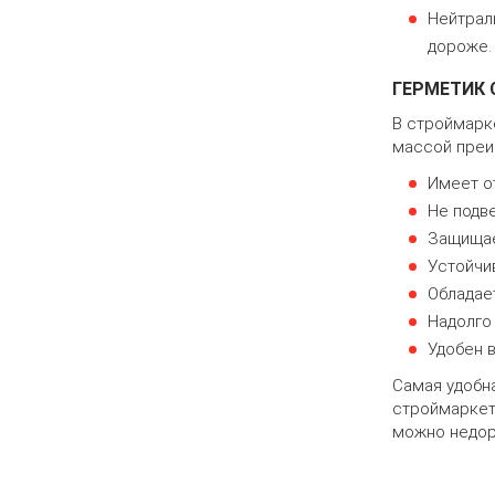
Нейтрал
дороже.
ГЕРМЕТИК 
В строймарке
массой преи
Имеет о
Не подв
Защищае
Устойчи
Обладае
Надолго 
Удобен 
Самая удобна
строймаркете
можно недор