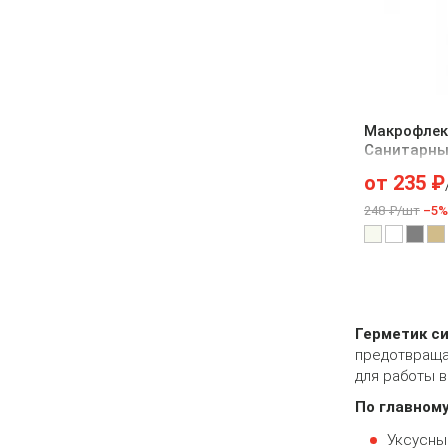
Макрофлек
Санитарн
от
235
₽
248 ₽/шт
–5%
Герметик с
предотвращае
для работы 
По главному
Уксусным