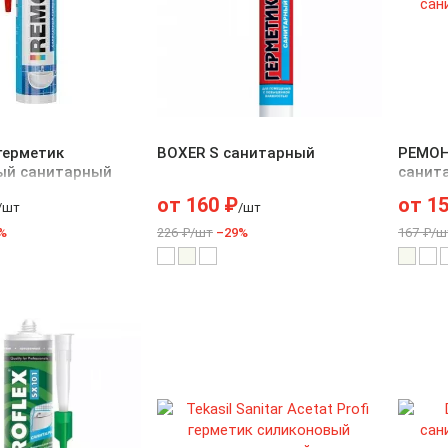
герметик
BOXER S санитарный
РЕМОН
ый санитарный
cанит
герме
от
160
₽
от
1
/шт
/шт
%
226 ₽/шт
–29%
167 ₽/ш