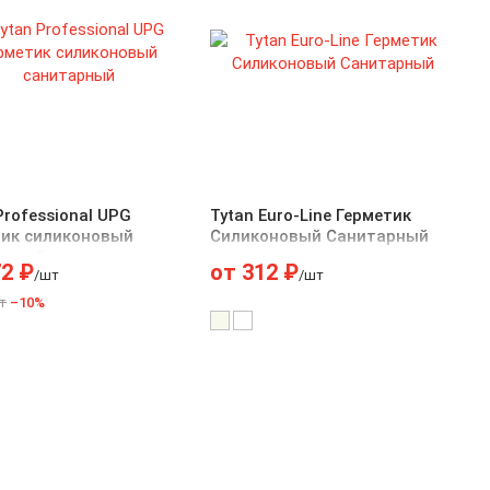
Professional UPG
Tytan Euro-Line Герметик
тик силиконовый
Силиконовый Санитарный
арный
72
₽
от
312
₽
/шт
/шт
т
–10%