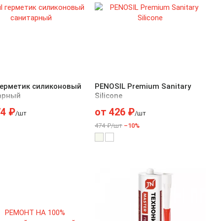
 герметик силиконовый
PENOSIL Premium Sanitary
арный
Silicone
74
₽
от
426
₽
/шт
/шт
474 ₽/шт
–10%