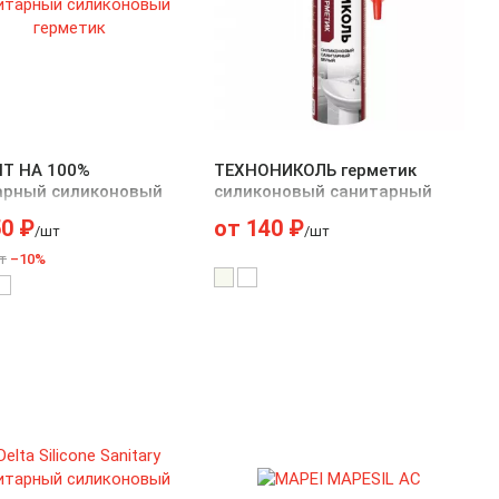
Т НА 100%
ТЕХНОНИКОЛЬ герметик
арный силиконовый
силиконовый санитарный
тик
50
₽
от
140
₽
/шт
/шт
т
–10%