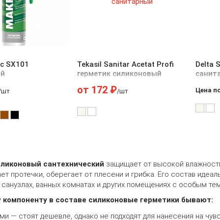
с SX101
Tekasil Sanitar Acetat Profi
Delta S
ый
герметик силиконовый
санит
санитарный
герме
от
172
₽
Цена п
/шт
/шт
иликоновый сантехнический
защищает от высокой влажност
т протечки, оберегает от плесени и грибка. Его состав идеал
в санузлах, ванных комнатах и других помещениях с особым 
 компоненту в составе силиконовые герметики бывают:
и — стоят дешевле, однако не подходят для нанесения на чув