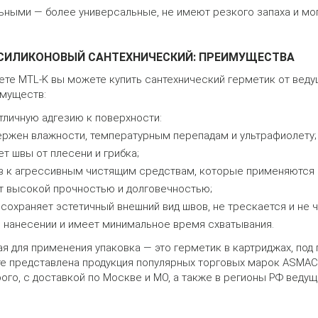
ьными — более универсальные, не имеют резкого запаха и мог
СИЛИКОНОВЫЙ САНТЕХНИЧЕСКИЙ: ПРЕИМУЩЕСТВА
те MTL-K вы можете купить сантехнический герметик от веду
муществ:
тличную адгезию к поверхности:
ержен влажности, температурным перепадам и ультрафиолету;
т швы от плесени и грибка;
в к агрессивным чистящим средствам, которые применяются п
т высокой прочностью и долговечностью;
сохраняет эстетичный внешний вид швов, не трескается и не 
в нанесении и имеет минимальное время схватывания.
я для применения упаковка — это герметик в картриджах, под
 представлена продукция популярных торговых марок ASMACO, Ty
ого, с доставкой по Москве и МО, а также в регионы РФ веду