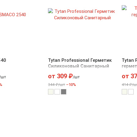
540
Tytan Professional Герметик
Tytan 
Силиконовый Санитарный
герме
санит
от
309
₽
от
3
/шт
/шт
%
344 ₽/шт
–10%
414 ₽/ш