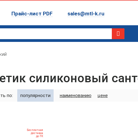
Прайс-лист PDF
sales@mtl-k.ru
кий
етик силиконовый сант
ть по:
популярности
наименованию
цене
Бесплатная
доставка
до ТК