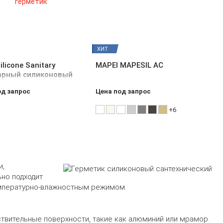
ХИТ
ilicone Sanitary
MAPEI MAPESIL AC
арный силиконовый
тик
од запрос
Цена под запрос
+6
и,
ьно подходит
температурно-влажностным режимом.
ствительные поверхности, такие как алюминий или мрамор.