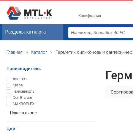
Калифорния
Разделы каталога
Главная
>
Каталог
>
Герметик силиконовый сантехничес
Производитель
Герм
Asmaco
Mapei
Технониколь
Сортирова
Den Braven
MAKROFLEX
Показать все
Цвет