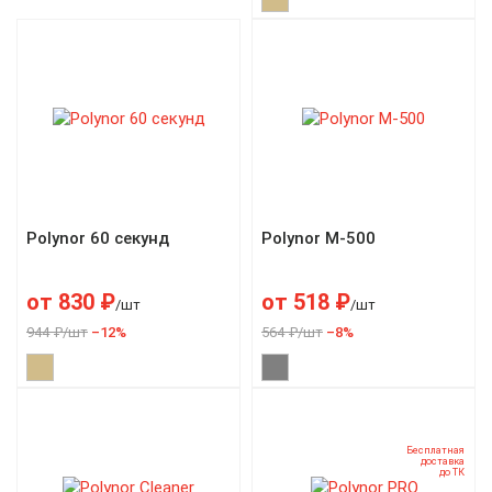
Polynor 60 секунд
Polynor M-500
от
830
₽
от
518
₽
/шт
/шт
944 ₽/шт
–12%
564 ₽/шт
–8%
Бесплатная
доставка
до ТК