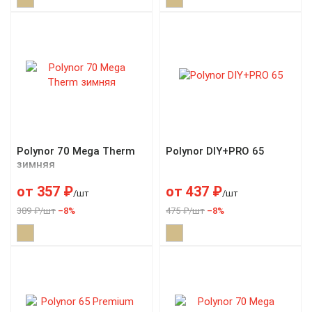
Polynor 70 Mega Therm
Polynor DIY+PRO 65
зимняя
от
357
₽
от
437
₽
/шт
/шт
389 ₽/шт
–8%
475 ₽/шт
–8%