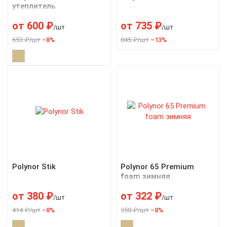
утеплитель
от
600
₽
от
735
₽
/шт
/шт
653 ₽/шт
–8%
845 ₽/шт
–13%
Polynor Stik
Polynor 65 Premium
foam зимняя
от
380
₽
от
322
₽
/шт
/шт
414 ₽/шт
–8%
350 ₽/шт
–8%