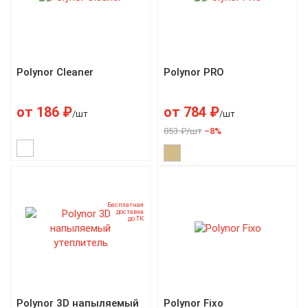
Polynor Cleaner
Polynor PRO
от
186
₽
от
784
₽
/шт
/шт
853 ₽/шт
–8%
Бесплатная
доставка
до ТК
Polynor 3D напыляемый
Polynor Fixo