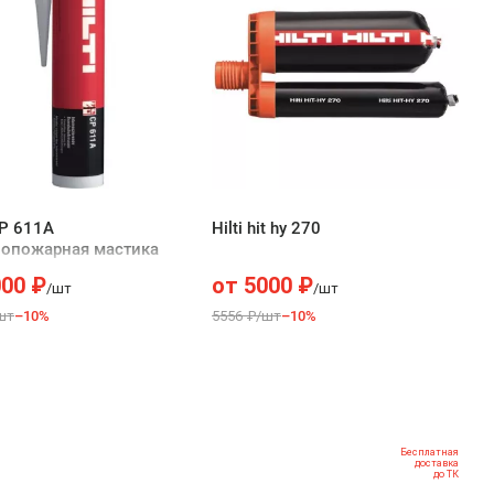
CP 611A
Hilti hit hy 270
вопожарная мастика
000
₽
от
5000
₽
/шт
/шт
шт
–10%
5556 ₽/шт
–10%
Бесплатная
доставка
до ТК