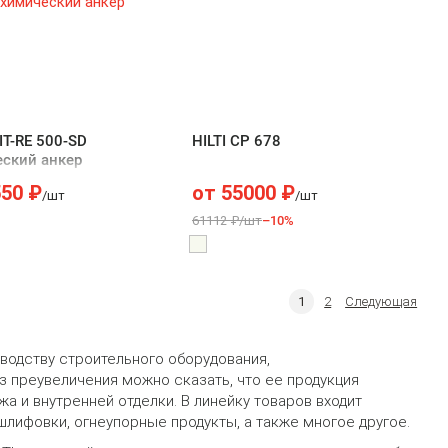
HIT-RE 500-SD
HILTI CP 678
ский анкер
550
₽
от
55000
₽
/шт
/шт
61112 ₽/шт
–10%
1
2
Следующая
водству строительного оборудования,
 преувеличения можно сказать, что ее продукция
а и внутренней отделки. В линейку товаров входит
шлифовки, огнеупорные продукты, а также многое другое.