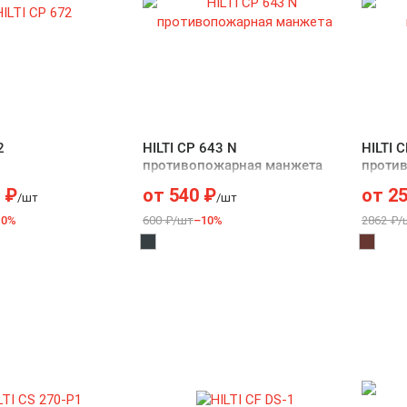
2
HILTI CP 643 N
HILTI 
противопожарная манжета
проти
₽
от
540
₽
от
2
/шт
/шт
10%
600 ₽/шт
–10%
2862 ₽/