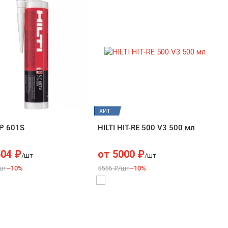
ХИТ
CP 601S
HILTI HIT-RE 500 V3 500 мл
504
₽
от
5000
₽
/шт
/шт
шт
–10%
5556 ₽/шт
–10%