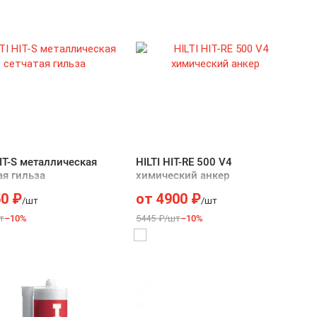
HIT-S металлическая
HILTI HIT-RE 500 V4
ая гильза
химический анкер
50
₽
от
4900
₽
/шт
/шт
т
–10%
5445 ₽/шт
–10%