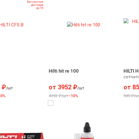
Бесплатная
доставка
до ТК
Hilti hit re 100
HILTI 
сетчат
₽
от
3952
₽
от
8
/шт
/шт
10%
4392 ₽/шт
–10%
945 ₽/ш