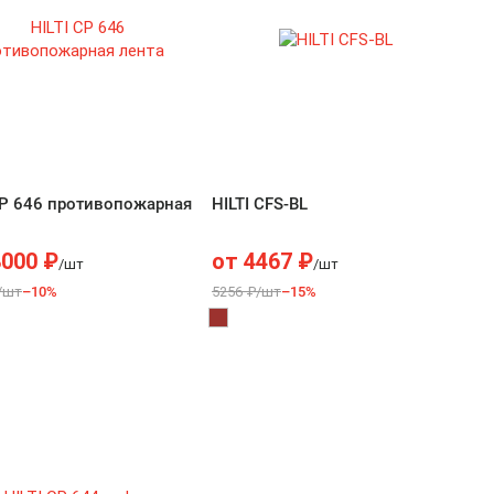
CP 646 противопожарная
HILTI CFS-BL
8000
₽
от
4467
₽
/шт
/шт
/шт
–10%
5256 ₽/шт
–15%