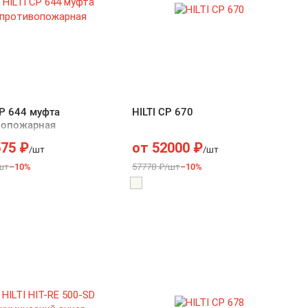
CP 644 муфта
HILTI CP 670
вопожарная
575
₽
от
52000
₽
/шт
/шт
шт
–10%
57778 ₽/шт
–10%