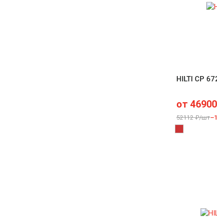
HILTI CP 67
от
46900
52112 ₽/шт
–