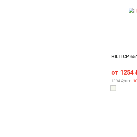
HILTI CP 6
от
1254
1394 ₽/шт
–1