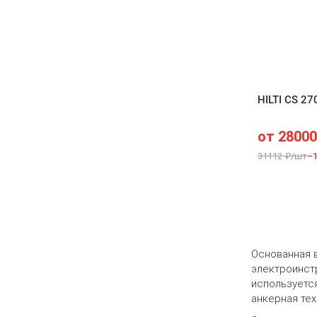
HILTI CS 27
от
28000
31112 ₽/шт
–
Основанная в
электроинст
используется
анкерная тех