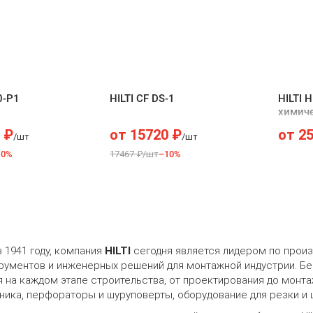
0-P1
HILTI CF DS-1
HILTI 
химиче
₽
от
15720
₽
от
2
/шт
/шт
10%
17467 ₽/шт
–10%
 1941 году, компания
HILTI
сегодня является лидером по произ
рументов и инженерных решений для монтажной индустрии. Без
 на каждом этапе строительства, от проектирования до монтаж
ника, перфораторы и шуруповерты, оборудование для резки и 