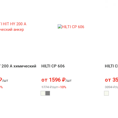
Y 200 A химический
HILTI CP 606
HILTI 
₽
от
1596
₽
от
3
/шт
/шт
0%
1774 ₽/шт
–10%
3894 ₽/