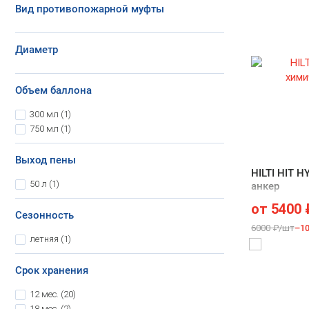
Вид противопожарной муфты
Диаметр
Объем баллона
300 мл
(1)
750 мл
(1)
Выход пены
HILTI HIT H
50 л
(1)
анкер
от
5400
Сезонность
6000 ₽/шт
–1
летняя
(1)
Срок хранения
12 мес.
(20)
18 мес.
(2)