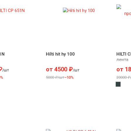
51N
Hilti hit hy 100
HILTI 
лента
₽
от
4500
₽
от
1
/шт
/шт
0%
5000 ₽/шт
–10%
20000 ₽