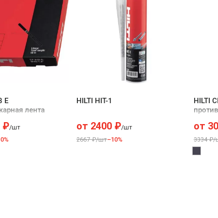
8 E
HILTI HIT-1
HILTI 
арная лента
проти
₽
от
2400
₽
от
3
/шт
/шт
10%
2667 ₽/шт
–10%
3334 ₽/