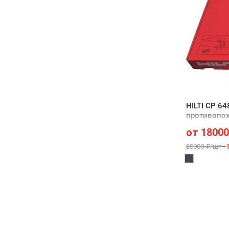
HILTI CP 64
противопож
от
18000
20000 ₽/шт
–