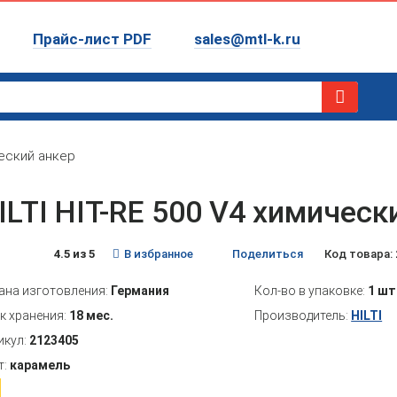
Прайс-лист PDF
sales@mtl-k.ru
ческий анкер
ILTI HIT-RE 500 V4 химическ
4.5 из 5
В избранное
Поделиться
Код товара: 
ана изготовления:
Германия
Кол-во в упаковке:
1 шт
к хранения:
18 мес.
Производитель:
HILTI
икул:
2123405
т:
карамель