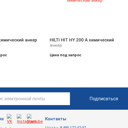
химический анкер
HILTI HIT HY 200 A химический
анкер
прос
Цена под запрос
Подписаться
ях
Контакты
Москва:
8 495 177-47-57