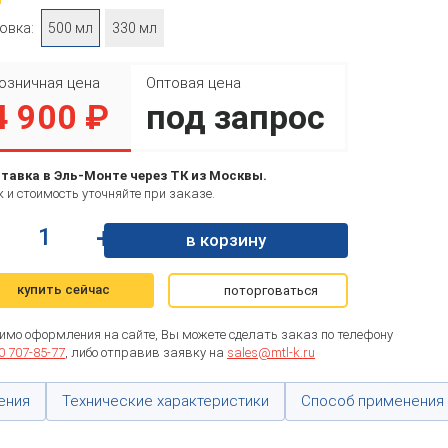
овка:
500 мл
330 мл
озничная цена
Оптовая цена
4 900 ₽
под запрос
тавка в Эль-Монте через ТК из Москвы.
 и стоимость уточняйте при заказе.
+
в корзину
купить сейчас
поторговаться
имо оформления на сайте, Вы можете сделать заказ по телефону
0 707-85-77
, либо отправив заявку на
sales@mtl-k.ru
ения
Технические характеристики
Способ применения