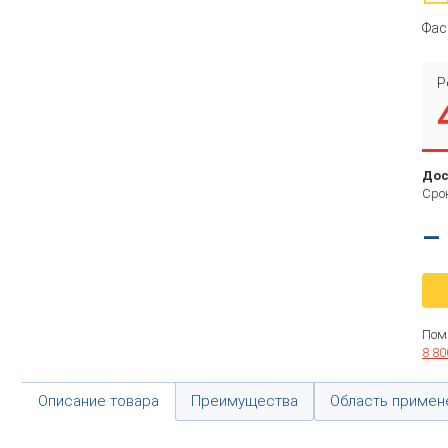
Фас
Р
Дос
Срок
–
Пом
8 80
Описание товара
Преимущества
Область примен