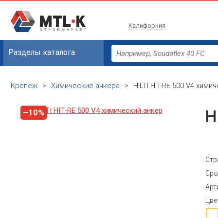
Калифорния
Разделы каталога
Крепеж
>
Химические анкера
>
HILTI HIT-RE 500 V4 хими
H
–10%
Стр
Сро
Арт
Цве