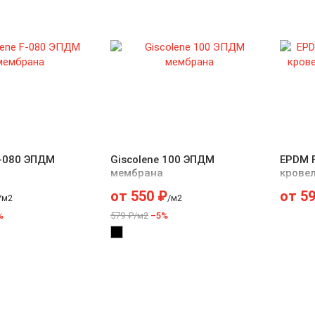
F-080 ЭПДМ
Giscolene 100 ЭПДМ
EPDM F
мембрана
крове
от
550
₽
от
5
/м2
/м2
%
579 ₽/м2
–5%