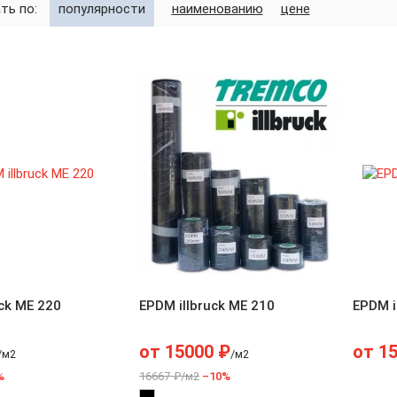
ть по:
популярности
наименованию
цене
ck ME 220
EPDM illbruck ME 210
EPDM i
от
15000
₽
от
1
/м2
/м2
%
16667 ₽/м2
–10%