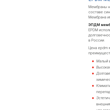
Мембраны на
составе син
Мембрана им
ЭПДМ мемб
EPDM исполь
долговечнос
в России.
Цена epdm м
преимущест
Малый в
Высокая
Долгове
химичес
Климати
перепад
Эстетич
внешним