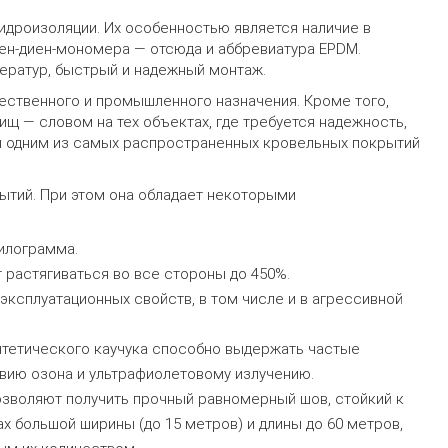
дроизоляции. Их особенностью является наличие в
лен-диен-мономера — отсюда и аббревиатура EPDM.
ератур, быстрый и надежный монтаж.
ественного и промышленного назначения. Кроме того,
щ — словом на тех объектах, где требуется надежность,
 одним из самых распространенных кровельных покрытий
ытий. При этом она обладает некоторыми
илограмма.
 растягиваться во все стороны до 450%.
 эксплуатационных свойств, в том числе и в агрессивной
тетического каучука способно выдержать частые
твию озона и ультрафиолетовому излучению.
воляют получить прочный равномерный шов, стойкий к
 большой ширины (до 15 метров) и длины до 60 метров,