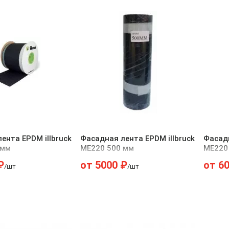
ента EPDM illbruck
Фасадная лента EPDM illbruck
Фасадн
 мм
ME220 500 мм
ME220
₽
от
5000
₽
от
6
/шт
/шт