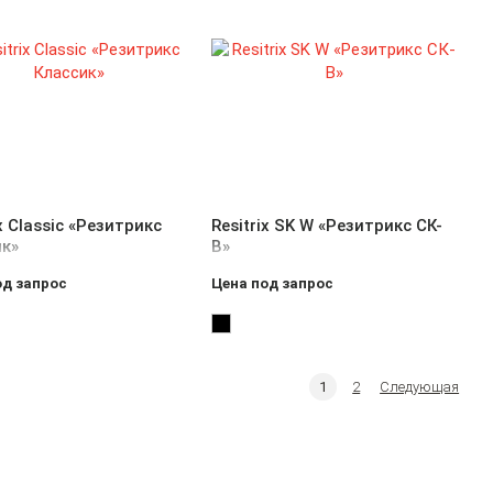
ix Classic «Резитрикс
Resitrix SK W «Резитрикс СК-
ик»
В»
од запрос
Цена под запрос
1
2
Следующая