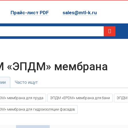
Прайс-лист PDF
sales@mtl-k.ru
а
M «ЭПДМ» мембрана
рии
Часто ищут
M» мембрана для пруда
ЭПДМ «EPDM» мембрана для бани
ЭПДМ 
M» мембрана для гидроизоляции фасадов