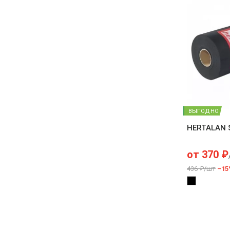
ВЫГОДНО
HERTALAN 
от
370
₽
436 ₽/шт
–15