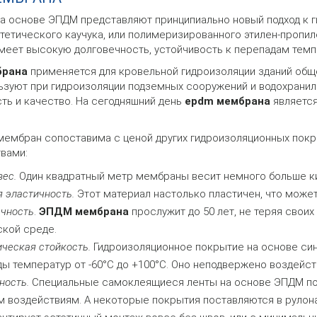
 основе ЭПДМ представляют принципиально новый подход к ги
тетического каучука, или полимеризированного этилен-пропи
еет высокую долговечность, устойчивость к перепадам темп
рана
применяется для кровельной гидроизоляции зданий общ
зуют при гидроизоляции подземных сооружений и водохранили
ть и качество. На сегодняшний день
epdm мембрана
является
ембран сопоставима с ценой других гидроизоляционных покр
вами:
ес.
Один квадратный метр мембраны весит немного больше к
 эластичность.
Этот материал настолько пластичен, что может
чность
.
ЭПДМ мембрана
прослужит до 50 лет, не теряя своих
кой среде.
ческая стойкость.
Гидроизоляционное покрытие на основе син
ы температур от -60°С до +100°С. Оно неподвержено воздейс
ность.
Специальные самоклеящиеся ленты на основе ЭПДМ поз
 воздействиям. А некоторые покрытия поставляются в рулонах