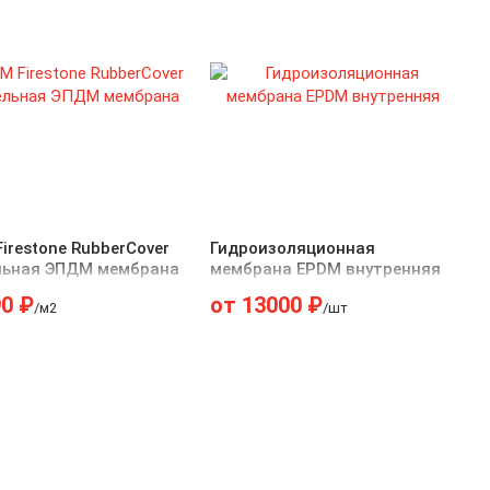
irestone RubberCover
Гидроизоляционная
льная ЭПДМ мембрана
мембрана EPDM внутренняя
90
₽
от
13000
₽
/м2
/шт