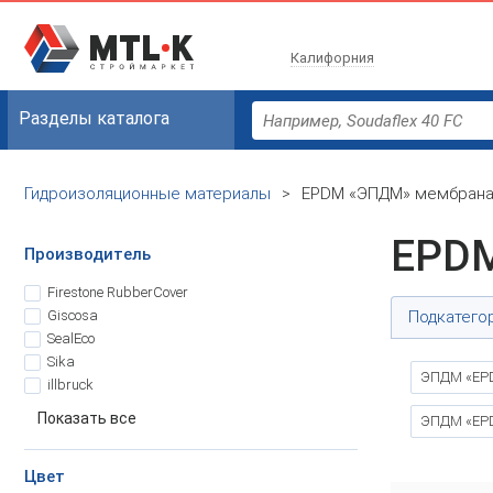
Калифорния
Разделы каталога
Гидроизоляционные материалы
>
EPDM «ЭПДМ» мембран
EPD
Производитель
Firestone RubberCover
Giscosa
Подкатего
SealEco
Sika
ЭПДМ «EPD
illbruck
Показать все
ЭПДМ «EPD
Цвет