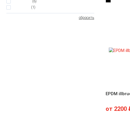
4
(6)
3.5
(1)
сбросить
EPDM illbr
от
2200