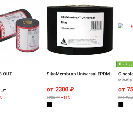
ВЫГОД
S OUT
SikaMembran Universal EPDM
Giscol
мембр
от
2300
₽
от
7
/шт
%
2706 ₽/
–15%
883 ₽/м