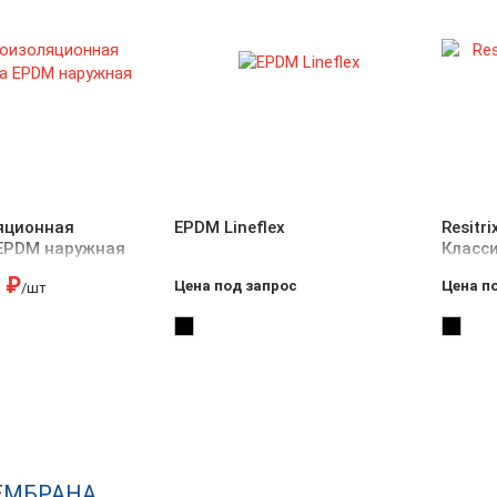
яционная
EPDM Lineflex
Resitr
EPDM наружная
Класс
₽
Цена под запрос
Цена п
/шт
ЕМБРАНА