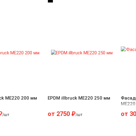
uck ME220 200 мм
EPDM illbruck ME220 250 мм
Фасадн
ME220
₽
от
2750
₽
от
3
/шт
/шт