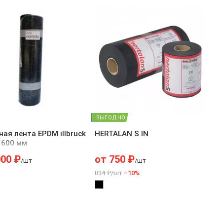
ВЫГОДНО
ая лента EPDM illbruck
HERTALAN S IN
 600 мм
000
₽
от
750
₽
/шт
/шт
834 ₽/шт
–10%