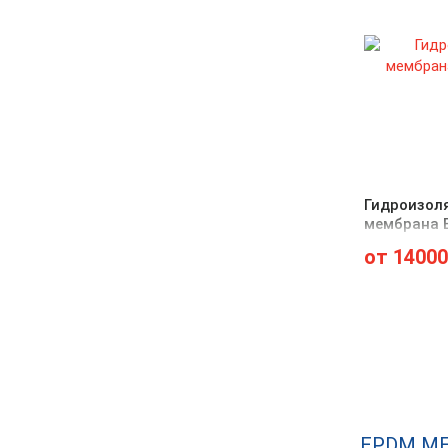
Гидроизол
мембрана 
от
14000
EPDM М