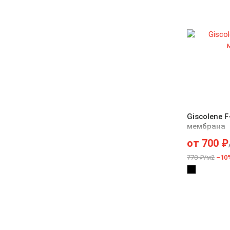
Giscolene 
мембрана
от
700
₽
778 ₽/м2
–10