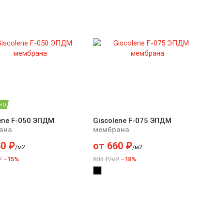
НО
ene F-050 ЭПДМ
Giscolene F-075 ЭПДМ
ана
мембрана
50
₽
от
660
₽
/м2
/м2
2
–15%
805 ₽/м2
–18%