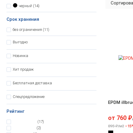
Сортирова
черный
(14)
Срок хранения
без ограничения
(11)
Выгодно
Новинка
Хит продаж
Бесплатная доставка
Спецпредложение
EPDM illbru
Рейтинг
от
760
₽
5
(17)
895 ₽/м2
–15
4.5
(2)