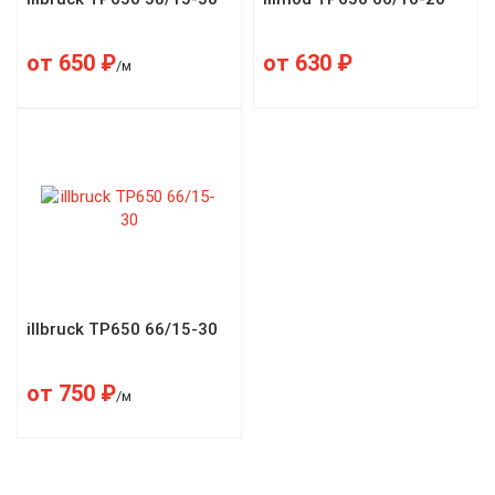
от
650
₽
от
630
₽
/м
illbruck TP650 66/15-30
от
750
₽
/м