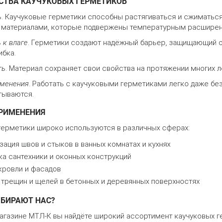
ТВА КАУЧУКОВЫХ ГЕРМЕТИКОВ
ь
. Каучуковые герметики способны растягиваться и сжиматься
с материалами, которые подвержены температурным расширен
 к влаге
. Герметики создают надёжный барьер, защищающий о
ибка.
ть
. Материал сохраняет свои свойства на протяжении многих ле
именения
. Работать с каучуковыми герметиками легко даже бе
тываются.
РИМЕНЕНИЯ
герметики широко используются в различных сферах:
ация швов и стыков в ванных комнатах и кухнях
ка сантехники и оконных конструкций
кровли и фасадов
 трещин и щелей в бетонных и деревянных поверхностях
БИРАЮТ НАС?
агазине МТЛ-К вы найдёте широкий ассортимент каучуковых г