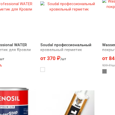
essional WATER
Soudal профессиональный
Wasse
етик для Кровли
кровельный герметик
покры
крыш
от
370
₽
от
84
/шт
/шт
%
939 ₽/ш