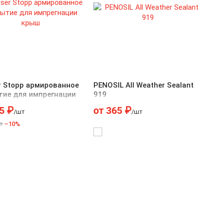
r Stopp армированное
PENOSIL All Weather Sealant
тие для импрегнации
919
5
₽
от
365
₽
/шт
/шт
т
–10%