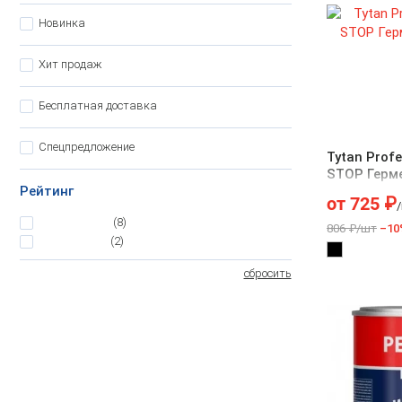
Новинка
Хит продаж
Бесплатная доставка
Спецпредложение
Tytan Prof
STOP Герм
Рейтинг
от
725
₽
5
(8)
806 ₽/шт
–10
4.5
(2)
сбросить