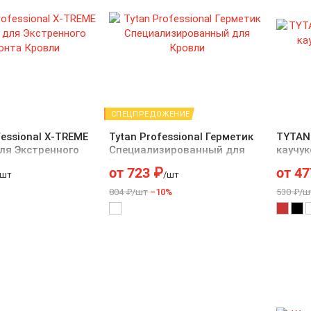
СПЕЦПРЕДОЖЕНИЕ
essional X-TREME
Tytan Professional Герметик
TYTAN 
ля Экстренного
Специализированный для
каучу
ровли
Кровли
от
723
₽
от
47
/шт
/шт
804 ₽/шт
–10%
530 ₽/ш