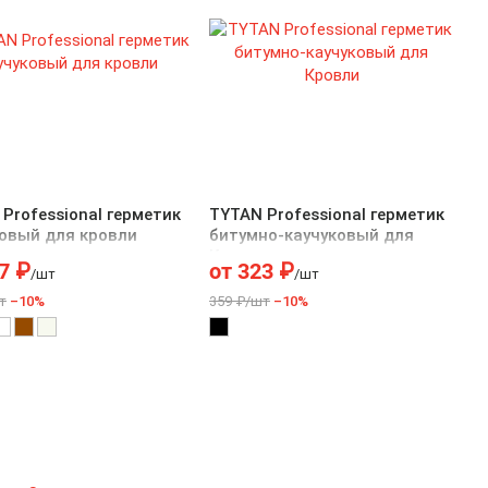
Professional герметик
TYTAN Professional герметик
ковый для кровли
битумно-каучуковый для
Кровли
7
₽
от
323
₽
/шт
/шт
т
–10%
359 ₽/шт
–10%