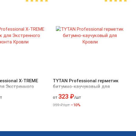
essional X-TREME
TYTAN Professional герметик
ля Экстренного
битумно-каучуковый для
ровли
Кровли
323 ₽
т
от
/шт
359 ₽/шт
–10%