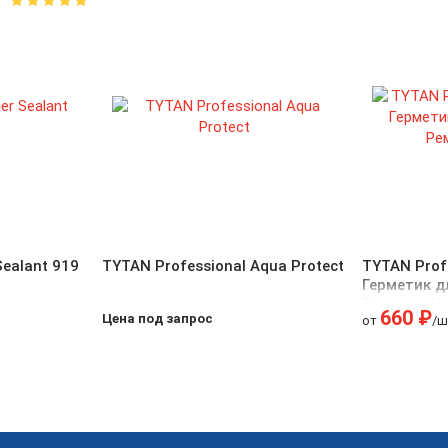
Sealant 919
TYTAN Professional Aqua Protect
TYTAN Prof
Герметик д
Ремонта К
660 ₽
Цена под запрос
от
/ш