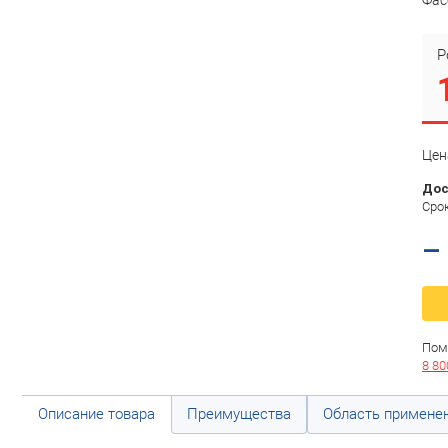
Р
Цен
Дос
Срок
–
Пом
8 80
Описание товара
Преимущества
Область примене