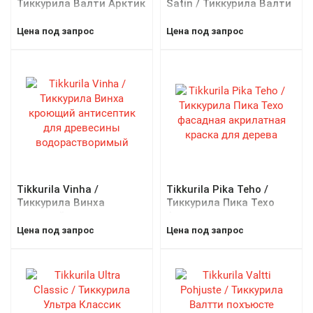
Тиккурила Валти Арктик
Satin / Тиккурила Валти
перламутровая
колор сатин
фасадная лазурь
лессирующий
Цена под запрос
Цена под запрос
антисептик для дерева
Tikkurila Vinha /
Tikkurila Pika Teho /
Тиккурила Винха
Тиккурила Пика Техо
кроющий антисептик
фасадная акрилатная
для древесины
краска для дерева
Цена под запрос
Цена под запрос
водорастворимый