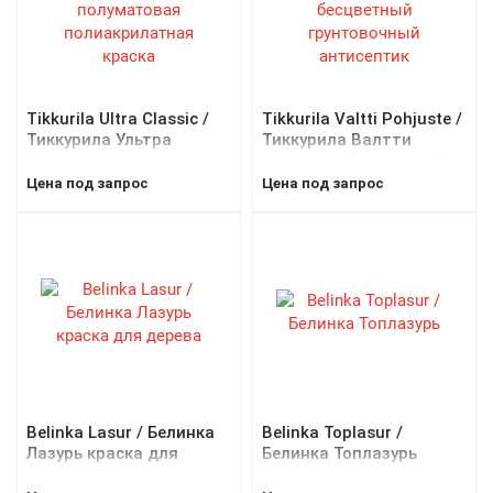
Tikkurila Ultra Classic /
Tikkurila Valtti Pohjuste /
Тиккурила Ультра
Тиккурила Валтти
Классик полуматовая
похъюсте бесцветный
полиакрилатная краска
грунтовочный
Цена под запрос
Цена под запрос
антисептик
Belinka Lasur / Белинка
Belinka Toplasur /
Лазурь краска для
Белинка Топлазурь
дерева