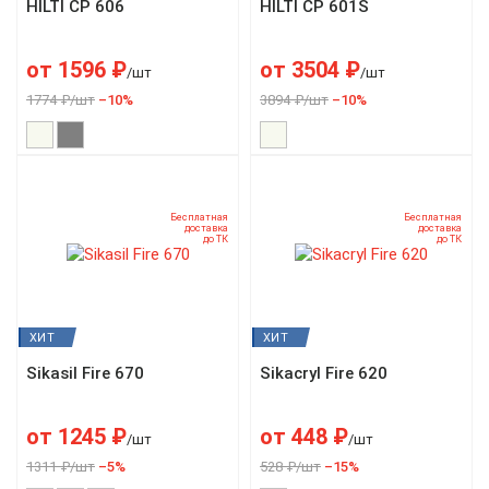
HILTI CP 606
HILTI CP 601S
от
1596
₽
от
3504
₽
/шт
/шт
1774 ₽/шт
–10%
3894 ₽/шт
–10%
Бесплатная
Бесплатная
доставка
доставка
до ТК
до ТК
ХИТ
ХИТ
Sikasil Fire 670
Sikacryl Fire 620
от
1245
₽
от
448
₽
/шт
/шт
1311 ₽/шт
–5%
528 ₽/шт
–15%