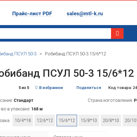
Прайс-лист PDF
sales@mtl-k.ru
бибанд ПСУЛ 50-3
>
Робибанд ПСУЛ 50-3 15/6*12
обибанд ПСУЛ 50-3 15/6*12
5 из 5
В избранное
Поделиться
Код товара: 2
сание:
Стандарт
Страна изготовления:
Р
-во в упаковке:
168 м
овка:
10/4*18
12/6*12
15/6*12
15/8*10
20/8*10
20/10