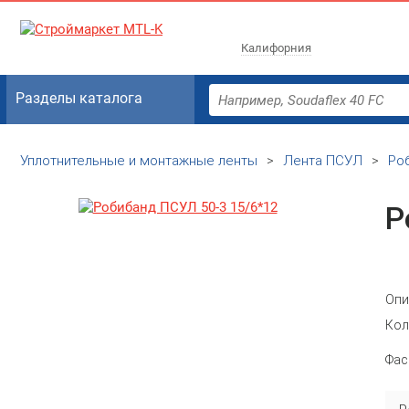
Калифорния
Разделы каталога
Уплотнительные и монтажные ленты
>
Лента ПСУЛ
>
Ро
Р
Опи
Кол
Фас