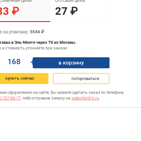
озничная цена
Оптовая цена
33 ₽
27 ₽
а за упаковку:
5544 ₽
тавка в Эль-Монте через ТК из Москвы.
 и стоимость уточняйте при заказе.
+
в корзину
купить сейчас
поторговаться
имо оформления на сайте, Вы можете сделать заказ по телефону
0 707-85-77
, либо отправив заявку на
sales@mtl-k.ru