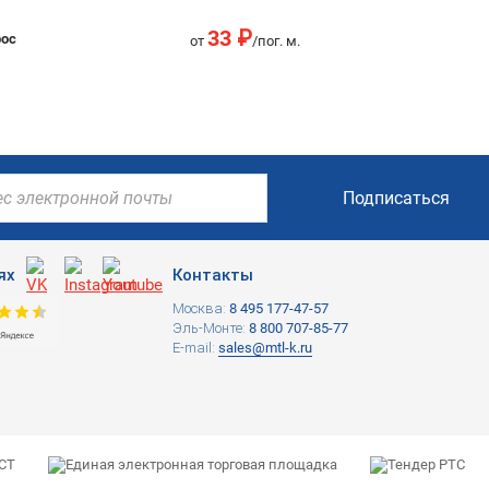
33 ₽
рос
от
/пог. м.
Подписаться
ях
Контакты
Москва:
8 495 177-47-57
Эль-Монте:
8 800 707-85-77
E-mail:
sales@mtl-k.ru