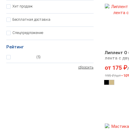
Хит продаж
Бесплатная доставка
Спецпредложение
Рейтинг
Липлент О 
5
(5)
лента с дв
от
175
₽
сбросить
195 ₽/шт
–10