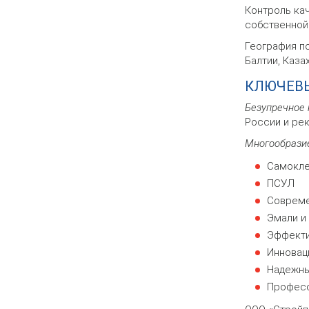
Контроль кач
собственной
География п
Балтии, Каза
КЛЮЧЕВ
Безупречное 
России и ре
Многообрази
Самокле
ПСУЛ
Совреме
Эмали и
Эффекти
Инновац
Надежны
Професс