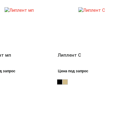
нт мп
Липлент С
д запрос
Цена под запрос