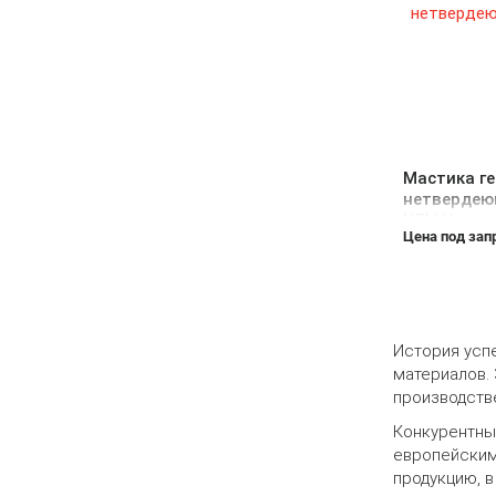
Мастика г
нетвердею
НГМ У
Цена под зап
История успе
материалов.
производств
Конкурентны
европейским
продукцию, в