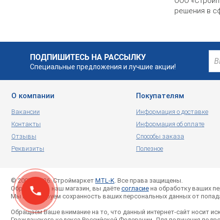
ООО «Стройп
решения в с
ПОДПИШИТЕСЬ НА РАССЫЛКУ
Специальные предложения и лучшие акции!
О компании
Покупателям
Вакансии
Информация о доставке
Контакты
Информация об оплате
Отзывы
Способы заказа
Реквизиты
Полезное
© 2007—2026. Строймаркет
MTL-K
. Все права защищены.
Обращаясь в наш магазин, вы даёте
согласие
на обработку ваших п
Мы гарантируем сохранность ваших персональных данных от попада
Обращаем Ваше внимание на то, что данный интернет-сайт носит ис
Гражданского кодекса Российской Федерации. Для получения подро