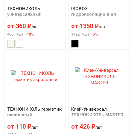
ТЕХНОНИКОЛЬ
ISOBOX
универсальный
гидроизоляционная
нейтральный
мастика
от
360
₽
от
1350
₽
силиконовый герметик
/шт
/шт
400 ₽/шт
–10%
1422 ₽/шт
–5%
ТЕХНОНИКОЛЬ герметик
Клей-Универсал
акриловый
ТЕХНОНИКОЛЬ MASTER
от
110
₽
от
426
₽
/шт
/шт