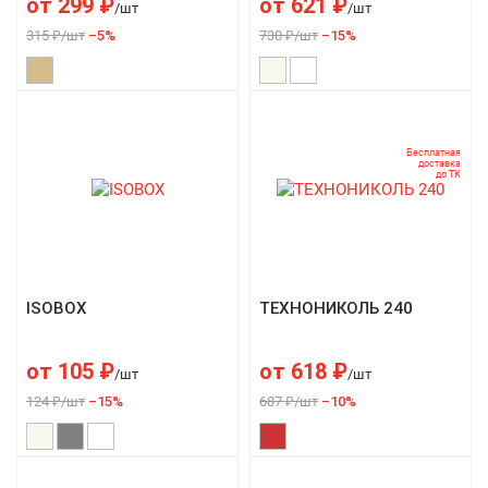
от
299
₽
от
621
₽
Б), 7кг
/шт
/шт
315 ₽/шт
–5%
730 ₽/шт
–15%
Бесплатная
доставка
до ТК
ISOBOX
ТЕХНОНИКОЛЬ 240
от
105
₽
от
618
₽
/шт
/шт
124 ₽/шт
–15%
687 ₽/шт
–10%