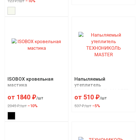
123 ₽/шт
–10%
ISOBOX кровельная
Напыляемый
мастика
утеплитель
ТЕХНОНИКОЛЬ MASTER
от
1840
₽
от
510
₽
/шт
/шт
2045 ₽/шт
–10%
537 ₽/шт
–5%