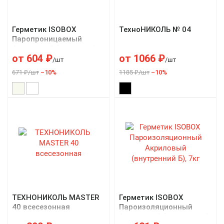
Герметик ISOBOX
ТехноНИКОЛЬ № 04
Паропроницаемый
Акриловый (наружный
от
604
₽
от
1066
₽
А), 7кг
/шт
/шт
671 ₽/шт
–10%
1185 ₽/шт
–10%
ТЕХНОНИКОЛЬ MASTER
Герметик ISOBOX
40 всесезонная
Пароизоляционный
Акриловый (внутренний