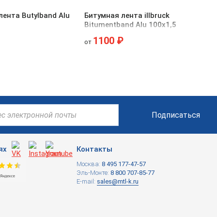
лента Butylband Alu
Битумная лента illbruck
Bitumentband Alu 100х1,5
1100 ₽
от
Подписаться
ях
Контакты
Москва:
8 495 177-47-57
Эль-Монте:
8 800 707-85-77
E-mail:
sales@mtl-k.ru