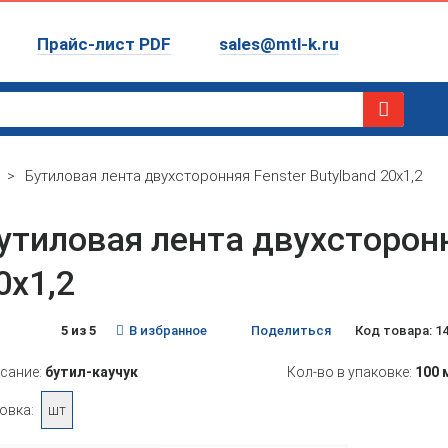
Прайс-лист PDF
sales@mtl-k.ru
>
Бутиловая лента двухсторонняя Fenster Butylband 20x1,2
утиловая лента двухсторонн
0x1,2
5 из 5
В избранное
Поделиться
Код товара: 1
сание:
бутил-каучук
Кол-во в упаковке:
100 
овка:
шт