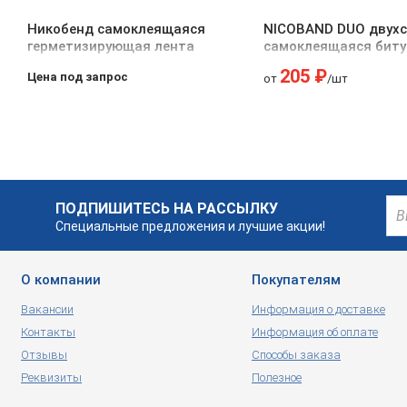
Никобенд самоклеящаяся
NICOBAND DUO двух
герметизирующая лента
самоклеящаяся биту
полимерная лента
205 ₽
Цена под запрос
от
/шт
ПОДПИШИТЕСЬ НА РАССЫЛКУ
Специальные предложения и лучшие акции!
О компании
Покупателям
Вакансии
Информация о доставке
Контакты
Информация об оплате
Отзывы
Способы заказа
Реквизиты
Полезное