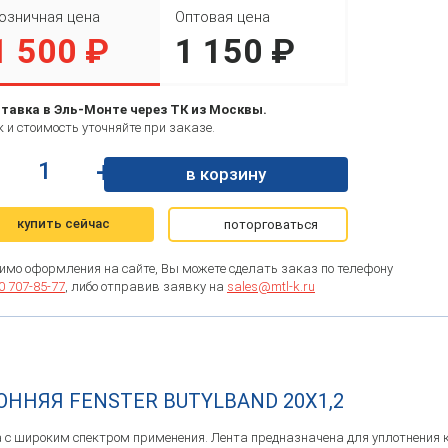
озничная цена
Оптовая цена
1 500 ₽
1 150 ₽
тавка в Эль-Монте через ТК из Москвы.
 и стоимость уточняйте при заказе.
+
в корзину
купить сейчас
поторговаться
имо оформления на сайте, Вы можете сделать заказ по телефону
0 707-85-77
, либо отправив заявку на
sales@mtl-k.ru
ННЯЯ FENSTER BUTYLBAND 20X1,2
нта с широким спектром применения. Лента предназначена для уплотнени