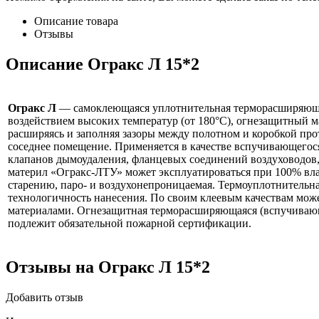
Описание товара
Отзывы
Описание Огракс Л 15*2
Огракс Л
— самоклеющаяся уплотнительная терморасширяющаяс
воздействием высоких температур (от 180°С), огнезащитный ма
расширяясь и заполняя зазоры между полотном и коробкой пр
соседнее помещение. Применяется в качестве вспучивающегос
клапанов дымоудаления, фланцевых соединений воздуховодов,
материл «Огракс-ЛТУ» может эксплуатироваться при 100% влажн
старению, паро- и воздухонепроницаемая. Термоуплотнитель
технологичность нанесения. По своим клеевым качествам мож
материалами. Огнезащитная терморасширяющаяся (вспучивающи
подлежит обязательной пожарной сертификации.
Отзывы на Огракс Л 15*2
Добавить отзыв