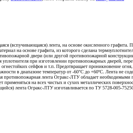
я (вспучивающаяся) лента, на основе окисленного графита. П
териал на основе графита, из которого сделана термоуплотнител
отивопожарной двери (или другой противопожарной конструкции
я уплотнителя при изготовлении противопожарных дверей, пере
 огнестойких сейфов и т.п. Предотвращает проникновение огн
ости в диапазоне температур от -60°С до +60ºС. Лента не соде
ная противопожарная лента Огракс-ЛТУ обладает необходимым
ет применяться на всех чистых и сухих металлических поверхно
йся) лента Огракс-ЛТУ изготавливается по ТУ 5728-005-75250