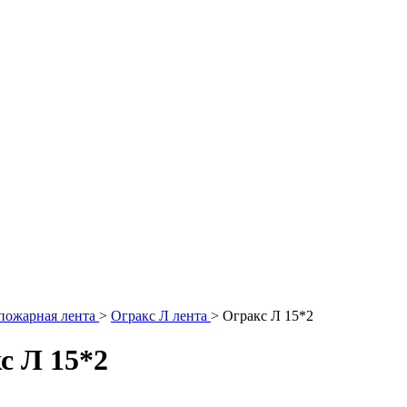
пожарная лента
>
Огракс Л лента
>
Огракс Л 15*2
с Л 15*2