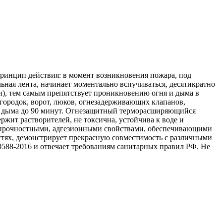
ринцип действия: в момент возникновения пожара, под
ьная лента, начинает моментально вспучиваться, десятикратно
), тем самым препятствует проникновению огня и дыма в
городок, ворот, люков, огнезадерживающих клапанов,
я, дыма до 90 минут. Огнезащитный терморасширяющийся
ржит растворителей, не токсична, устойчива к воде и
и прочностными, адгезионными свойствами, обеспечивающими
стях, демонстрирует прекрасную совместимость с различными
588-2016 и отвечает требованиям санитарных правил РФ. Не