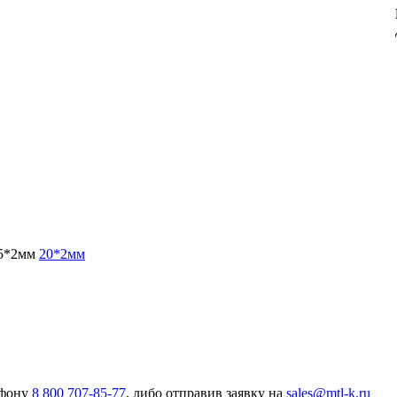
5*2мм
20*2мм
ефону
8 800 707-85-77
, либо отправив заявку на
sales@mtl-k.ru