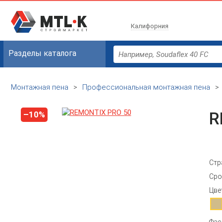
Калифорния
Разделы каталога
Монтажная пена
>
Профессиональная монтажная пена
>
R
–10%
Стр
Сро
Цве
Фас