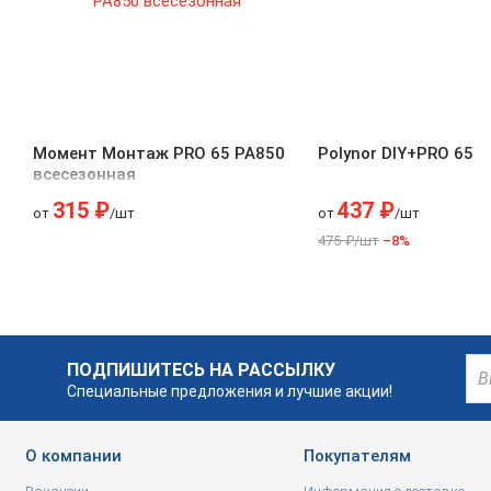
Момент Монтаж PRO 65 PA850
Polynor DIY+PRO 65
всесезонная
315 ₽
437 ₽
от
/шт
от
/шт
475 ₽/шт
–8%
ПОДПИШИТЕСЬ НА РАССЫЛКУ
Специальные предложения и лучшие акции!
О компании
Покупателям