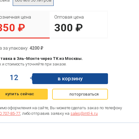
озничная цена
Оптовая цена
350 ₽
300 ₽
а за упаковку:
4200 ₽
тавка в Эль-Монте через ТК из Москвы.
 и стоимость уточняйте при заказе.
+
в корзину
купить сейчас
поторговаться
имо оформления на сайте, Вы можете сделать заказ по телефону
0 707-85-77
, либо отправив заявку на
sales@mtl-k.ru