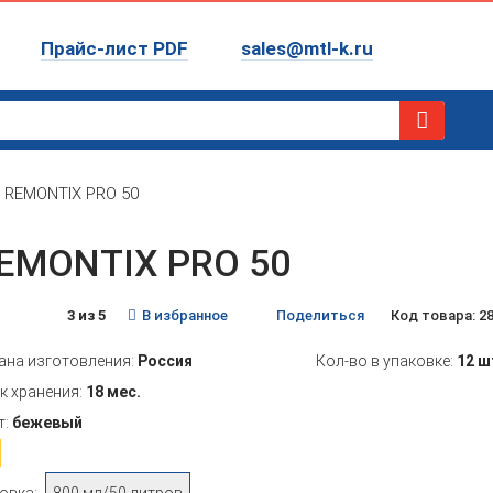
Прайс-лист PDF
sales@mtl-k.ru
REMONTIX PRO 50
EMONTIX PRO 50
3 из 5
В избранное
Поделиться
Код товара: 2
ана изготовления:
Россия
Кол-во в упаковке:
12 ш
к хранения:
18 мес.
т:
бежевый
овка:
800 мл/50 литров