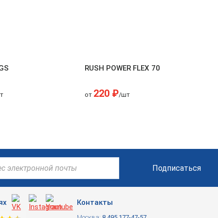
-GS
RUSH POWER FLEX 70
220 ₽
т
от
/шт
Подписаться
ях
Контакты
Москва:
8 495 177-47-57