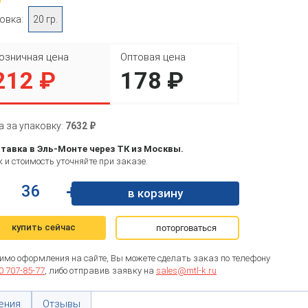
овка:
20 гр.
озничная цена
Оптовая цена
212 ₽
178 ₽
а за упаковку:
7632 ₽
тавка в Эль-Монте через ТК из Москвы.
 и стоимость уточняйте при заказе.
+
в корзину
купить сейчас
поторговаться
имо оформления на сайте, Вы можете сделать заказ по телефону
0 707-85-77
, либо отправив заявку на
sales@mtl-k.ru
ения
Отзывы