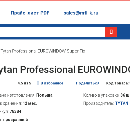
Прайс-лист PDF
sales@mtl-k.ru
Tytan Professional EUROWINDOW Super Fix
ytan Professional EUROWIND
4.5 из 5
В избранное
Поделиться
Код товара: 
ана изготовления:
Польша
Кол-во в упаковке:
36 ш
к хранения:
12 мес.
Производитель:
TYTAN
икул:
78384
т:
прозрачный