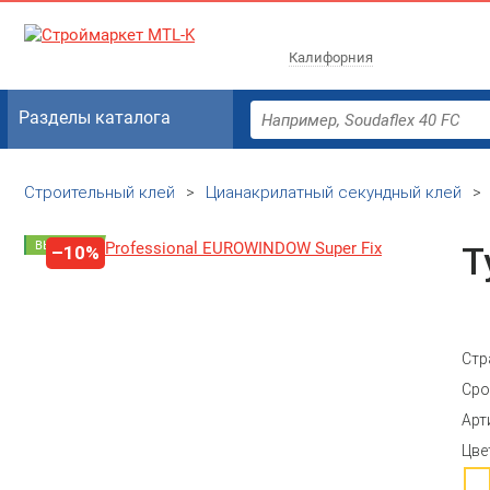
Калифорния
Разделы каталога
Строительный клей
>
Цианакрилатный секундный клей
>
ВЫГОДНО
T
–10%
Стр
Сро
Арт
Цве