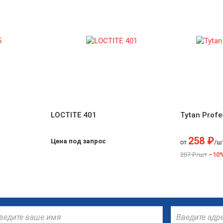
LOCTITE 401
Tytan Prof
258 ₽
Цена под запрос
от
/ш
287 ₽/шт
–10