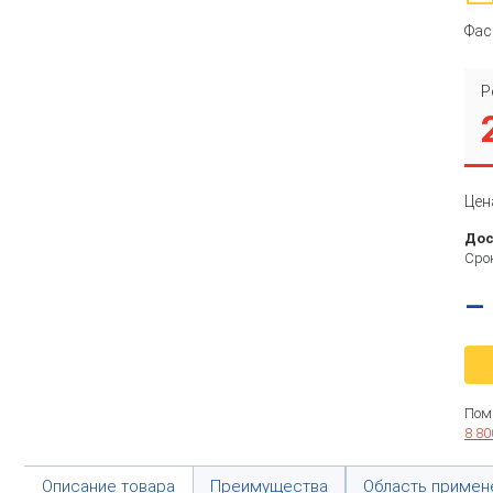
Фас
Р
Цен
Дос
Срок
–
Пом
8 80
Описание товара
Преимущества
Область примен