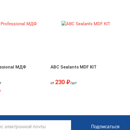
essional МДФ
АВС Sealants MDF KIT
230 ₽
т
от
/шт
%
Подписаться