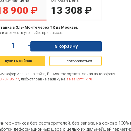
озничная цена
Оптовая цена
18 900 ₽
13 308 ₽
тавка в Эль-Монте через ТК из Москвы.
 и стоимость уточняйте при заказе.
+
в корзину
купить сейчас
поторговаться
имо оформления на сайте, Вы можете сделать заказ по телефону
0 707-85-77
, либо отправив заявку на
sales@mtl-k.ru
в-герметиков без растворителей, без запаха, на основе 100% 
работки деформационных швов с целью их дальнейшей гермет