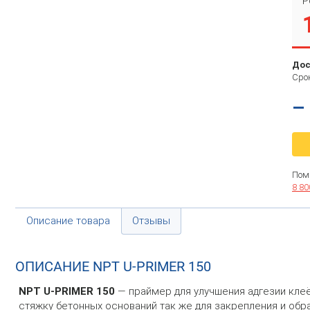
Р
Дос
Срок
–
Пом
8 80
Описание товара
Отзывы
ОПИСАНИЕ NPT U-PRIMER 150
NPT U-PRIMER 150
— праймер для улучшения адгезии клеё
стяжку бетонных оснований так же для закрепления и об