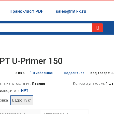
Прайс-лист PDF
sales@mtl-k.ru
PT U-Primer 150
5 из 5
В избранное
Поделиться
Код товара: 3
ана изготовления:
Италия
Кол-во в упаковке:
1 шт
изводитель:
NPT
овка:
Ведро 13 кг