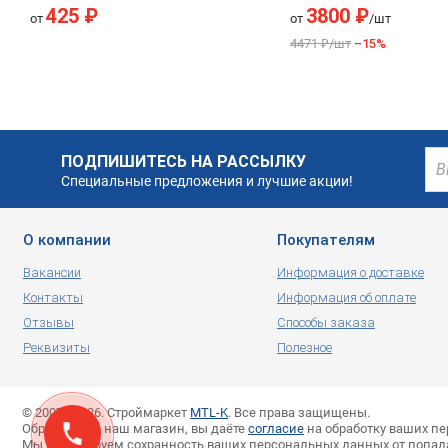
Butyl& Bitumen
425 ₽
3800 ₽
от
от
/шт
4471 ₽/шт
–15%
ПОДПИШИТЕСЬ НА РАССЫЛКУ
Специальные предложения и лучшие акции!
О компании
Покупателям
Вакансии
Информация о доставке
Контакты
Информация об оплате
Отзывы
Способы заказа
Реквизиты
Полезное
© 2007—2026. Строймаркет
MTL-K
. Все права защищены.
Обращаясь в наш магазин, вы даёте
согласие
на обработку ваших п
Мы гарантируем сохранность ваших персональных данных от попад