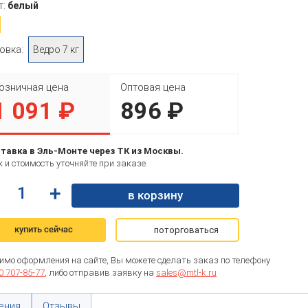
т:
белый
овка:
Ведро 7 кг
озничная цена
Оптовая цена
1 091 ₽
896 ₽
тавка в Эль-Монте через ТК из Москвы.
 и стоимость уточняйте при заказе.
+
в корзину
купить сейчас
поторговаться
имо оформления на сайте, Вы можете сделать заказ по телефону
0 707-85-77
, либо отправив заявку на
sales@mtl-k.ru
ения
Отзывы