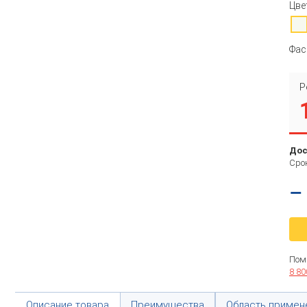
Цве
Фас
Р
Дос
Срок
–
Пом
8 80
Описание товара
Преимущества
Область примен