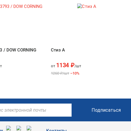
3 / DOW CORNING
Стиз А
1134 ₽
т
от
/шт
1260 ₽/шт
–10%
Подписаться
ях
Контакты