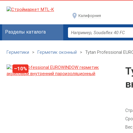
Калифорния
Разделы каталога
Герметики
>
Герметик оконный
>
Tytan Professional E
T
–10%
в
Стр
Сро
Вес