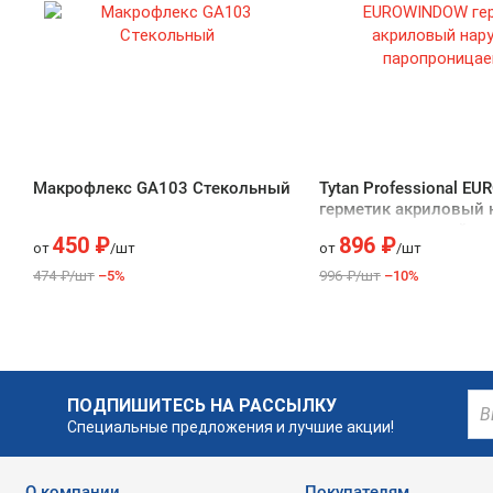
Макрофлекс GA103 Cтекольный
Tytan Professional E
герметик акриловый
паропроницаемый
450 ₽
896 ₽
от
/шт
от
/шт
474 ₽/шт
–5%
996 ₽/шт
–10%
ПОДПИШИТЕСЬ НА РАССЫЛКУ
Специальные предложения и лучшие акции!
О компании
Покупателям