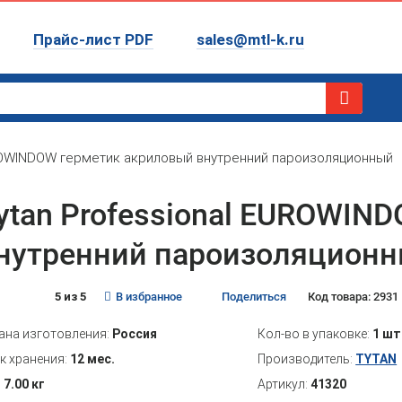
Прайс-лист PDF
sales@mtl-k.ru
UROWINDOW герметик акриловый внутренний пароизоляционный
ytan Professional EUROWIN
нутренний пароизоляцион
5 из 5
В избранное
Поделиться
Код товара: 2931
ана изготовления:
Россия
Кол-во в упаковке:
1 шт
к хранения:
12 мес.
Производитель:
TYTAN
:
7.00 кг
Артикул:
41320