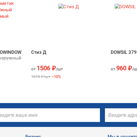
UROWINDOW
Стиз Д
DOWSIL 379
 наружный
1506 ₽
960 ₽
от
/шт
от
/ш
1674 ₽/шт
–10%
Бизнес
Мы в соцсет